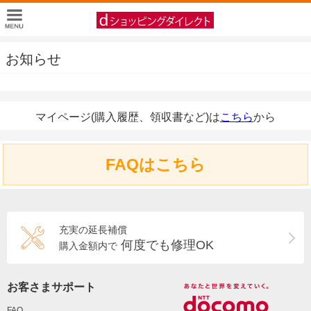
お知らせ
マイページ(購入履歴、領収書など)は
こちら
から
FAQはこちら
充実の延長補償
何度でも修理OK
購入金額内で
お客さまサポート
FAQ