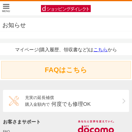
お知らせ
マイページ(購入履歴、領収書など)は
こちら
から
FAQはこちら
充実の延長補償
何度でも修理OK
購入金額内で
お客さまサポート
FAQ