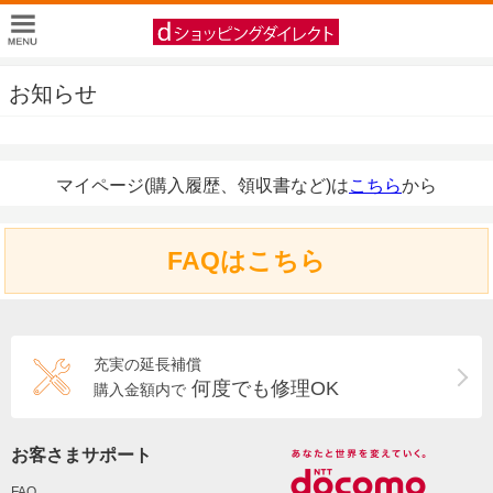
お知らせ
マイページ(購入履歴、領収書など)は
こちら
から
FAQはこちら
充実の延長補償
何度でも修理OK
購入金額内で
お客さまサポート
FAQ