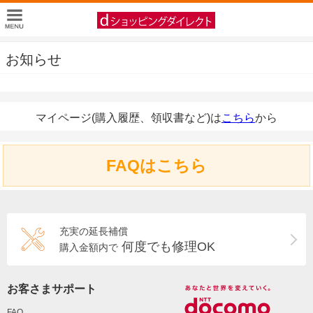
お知らせ
マイページ(購入履歴、領収書など)は
こちら
から
FAQはこちら
充実の延長補償
何度でも修理OK
購入金額内で
お客さまサポート
FAQ