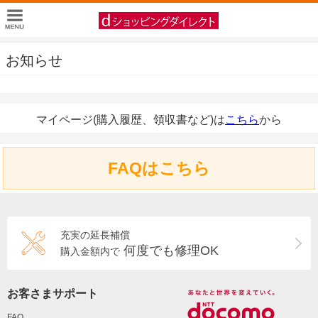
お知らせ
マイページ(購入履歴、領収書など)は
こちら
から
FAQはこちら
充実の延長補償
何度でも修理OK
購入金額内で
お客さまサポート
FAQ