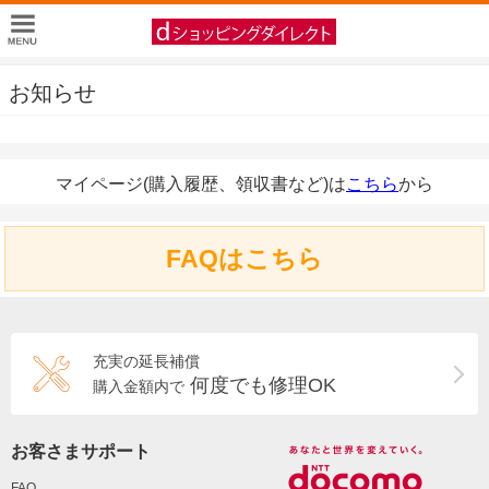
お知らせ
マイページ(購入履歴、領収書など)は
こちら
から
FAQはこちら
充実の延長補償
何度でも修理OK
購入金額内で
お客さまサポート
FAQ