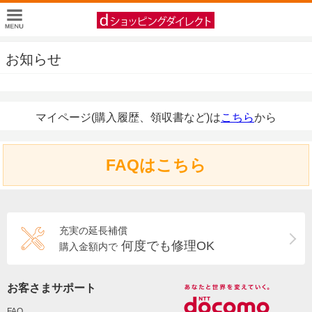
お知らせ
マイページ(購入履歴、領収書など)は
こちら
から
FAQはこちら
充実の延長補償
何度でも修理OK
購入金額内で
お客さまサポート
FAQ