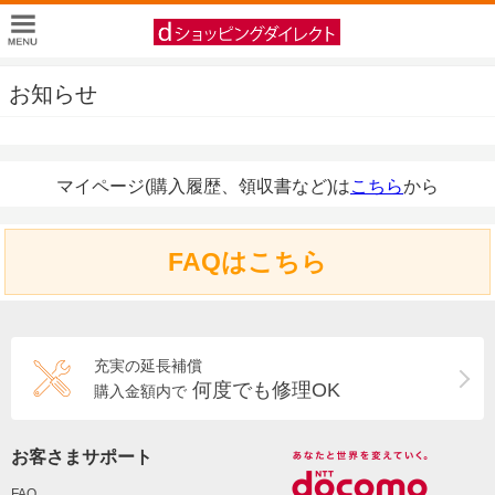
お知らせ
マイページ(購入履歴、領収書など)は
こちら
から
FAQはこちら
充実の延長補償
何度でも修理OK
購入金額内で
お客さまサポート
FAQ