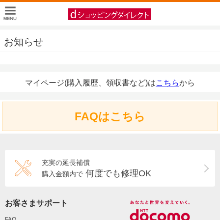
お知らせ
マイページ(購入履歴、領収書など)は
こちら
から
FAQはこちら
充実の延長補償
何度でも修理OK
購入金額内で
お客さまサポート
FAQ