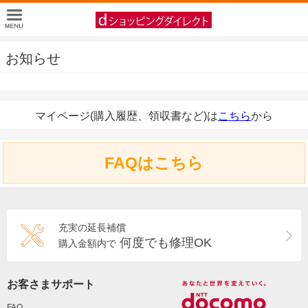
お知らせ
マイページ(購入履歴、領収書など)は
こちら
から
FAQはこちら
充実の延長補償
何度でも修理OK
購入金額内で
お客さまサポート
FAQ