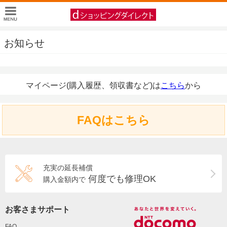
お知らせ
マイページ(購入履歴、領収書など)は
こちら
から
FAQはこちら
充実の延長補償
何度でも修理OK
購入金額内で
お客さまサポート
FAQ