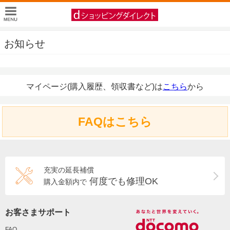
お知らせ
マイページ(購入履歴、領収書など)は
こちら
から
FAQはこちら
充実の延長補償
何度でも修理OK
購入金額内で
お客さまサポート
FAQ