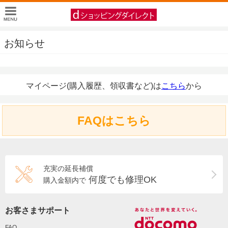
お知らせ
マイページ(購入履歴、領収書など)は
こちら
から
FAQはこちら
充実の延長補償
何度でも修理OK
購入金額内で
お客さまサポート
FAQ