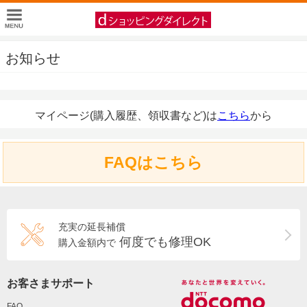
お知らせ
マイページ(購入履歴、領収書など)は
こちら
から
FAQはこちら
充実の延長補償
何度でも修理OK
購入金額内で
お客さまサポート
FAQ