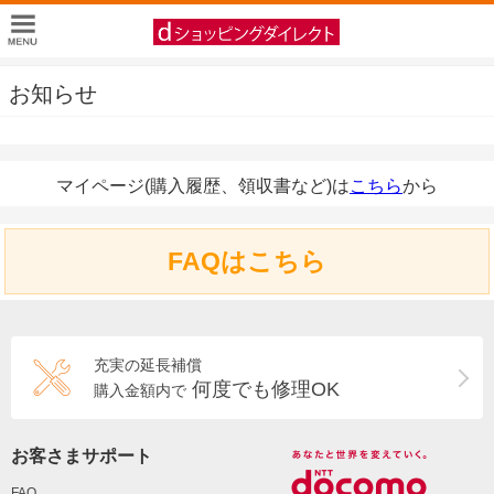
お知らせ
マイページ(購入履歴、領収書など)は
こちら
から
FAQはこちら
充実の延長補償
何度でも修理OK
購入金額内で
お客さまサポート
FAQ