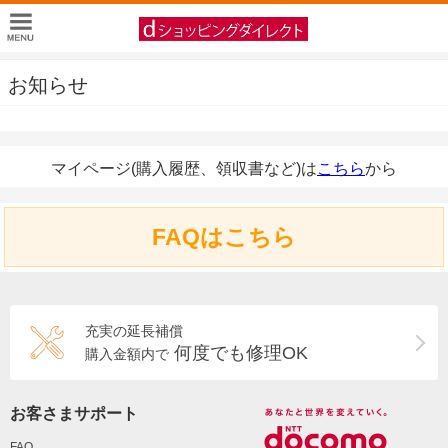
お知らせ
マイページ(購入履歴、領収書など)は
こちら
から
FAQはこちら
充実の延長補償
何度でも修理OK
購入金額内で
お客さまサポート
FAQ