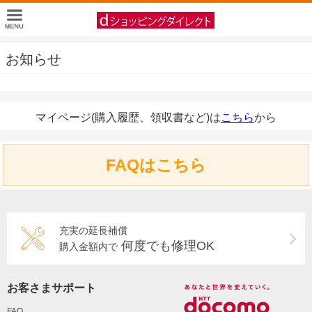
お知らせ
マイページ(購入履歴、領収書など)は
こちら
から
FAQはこちら
充実の延長補償
何度でも修理OK
購入金額内で
お客さまサポート
FAQ