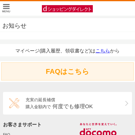
お知らせ
マイページ(購入履歴、領収書など)は
こちら
から
FAQはこちら
充実の延長補償
何度でも修理OK
購入金額内で
お客さまサポート
FAQ