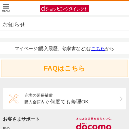
お知らせ
マイページ(購入履歴、領収書など)は
こちら
から
FAQはこちら
充実の延長補償
何度でも修理OK
購入金額内で
お客さまサポート
FAQ