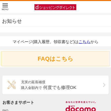
お知らせ
マイページ(購入履歴、領収書など)は
こちら
から
FAQはこちら
充実の延長補償
何度でも修理OK
購入金額内で
お客さまサポート
FAQ