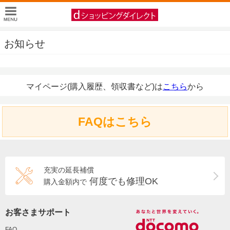
お知らせ
マイページ(購入履歴、領収書など)は
こちら
から
FAQはこちら
充実の延長補償
何度でも修理OK
購入金額内で
お客さまサポート
FAQ