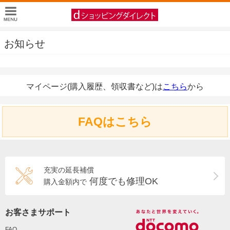
お知らせ
マイページ(購入履歴、領収書など)は
こちら
から
FAQはこちら
充実の延長補償
何度でも修理OK
購入金額内で
お客さまサポート
FAQ