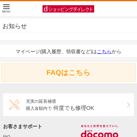
お知らせ
マイページ(購入履歴、領収書など)は
こちら
から
FAQはこちら
充実の延長補償
何度でも修理OK
購入金額内で
お客さまサポート
FAQ