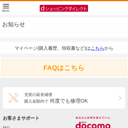
お知らせ
マイページ(購入履歴、領収書など)は
こちら
から
FAQはこちら
充実の延長補償
何度でも修理OK
購入金額内で
お客さまサポート
FAQ