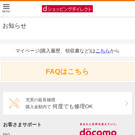
お知らせ
マイページ(購入履歴、領収書など)は
こちら
から
FAQはこちら
充実の延長補償
何度でも修理OK
購入金額内で
お客さまサポート
FAQ