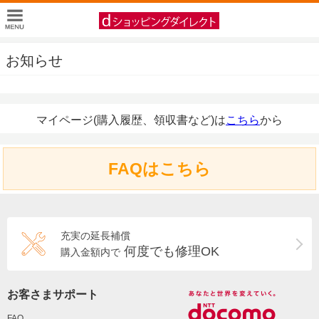
お知らせ
マイページ(購入履歴、領収書など)は
こちら
から
FAQはこちら
充実の延長補償
何度でも修理OK
購入金額内で
お客さまサポート
FAQ