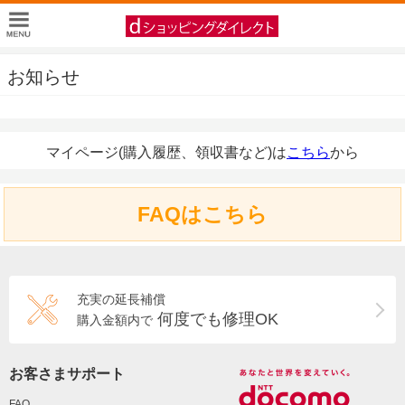
お知らせ
マイページ(購入履歴、領収書など)は
こちら
から
FAQはこちら
充実の延長補償
何度でも修理OK
購入金額内で
お客さまサポート
FAQ