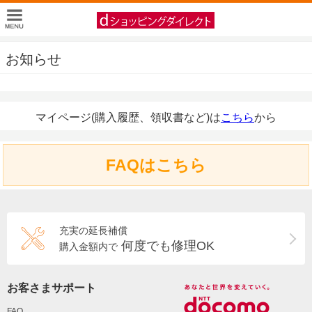
お知らせ
マイページ(購入履歴、領収書など)は
こちら
から
FAQはこちら
充実の延長補償
何度でも修理OK
購入金額内で
お客さまサポート
FAQ