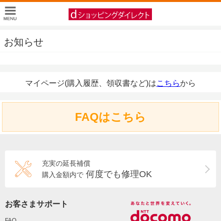
お知らせ
マイページ(購入履歴、領収書など)は
こちら
から
FAQはこちら
充実の延長補償
何度でも修理OK
購入金額内で
お客さまサポート
FAQ