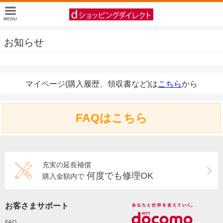
お知らせ
マイページ(購入履歴、領収書など)は
こちら
から
FAQはこちら
充実の延長補償
何度でも修理OK
購入金額内で
お客さまサポート
FAQ