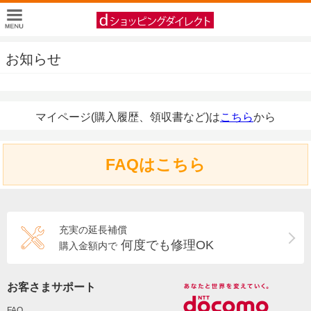
お知らせ
マイページ(購入履歴、領収書など)は
こちら
から
FAQはこちら
充実の延長補償
何度でも修理OK
購入金額内で
お客さまサポート
FAQ