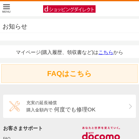
お知らせ
マイページ(購入履歴、領収書など)は
こちら
から
FAQはこちら
充実の延長補償
何度でも修理OK
購入金額内で
お客さまサポート
FAQ