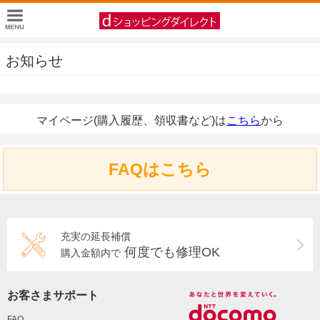
お知らせ
マイページ(購入履歴、領収書など)は
こちら
から
FAQはこちら
充実の延長補償
何度でも修理OK
購入金額内で
お客さまサポート
FAQ