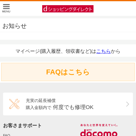
お知らせ
マイページ(購入履歴、領収書など)は
こちら
から
FAQはこちら
充実の延長補償
何度でも修理OK
購入金額内で
お客さまサポート
FAQ