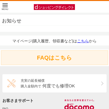
お知らせ
マイページ(購入履歴、領収書など)は
こちら
から
FAQはこちら
充実の延長補償
何度でも修理OK
購入金額内で
お客さまサポート
FAQ