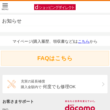
お知らせ
マイページ(購入履歴、領収書など)は
こちら
から
FAQはこちら
充実の延長補償
何度でも修理OK
購入金額内で
お客さまサポート
FAQ