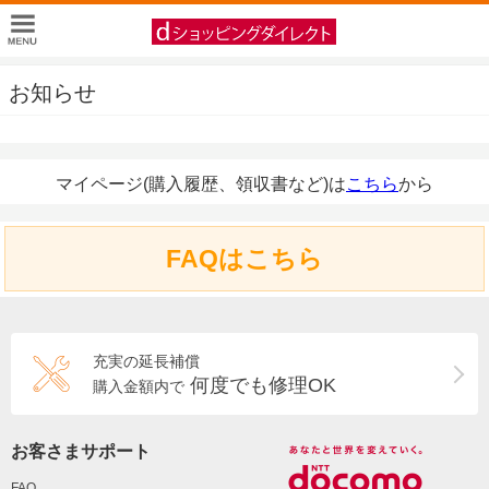
お知らせ
マイページ(購入履歴、領収書など)は
こちら
から
FAQはこちら
充実の延長補償
何度でも修理OK
購入金額内で
お客さまサポート
FAQ