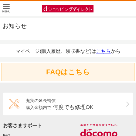
お知らせ
マイページ(購入履歴、領収書など)は
こちら
から
FAQはこちら
充実の延長補償
何度でも修理OK
購入金額内で
お客さまサポート
FAQ