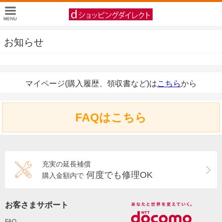
お知らせ
マイページ(購入履歴、領収書など)は
こちら
から
FAQはこちら
充実の延長補償
何度でも修理OK
購入金額内で
お客さまサポート
FAQ