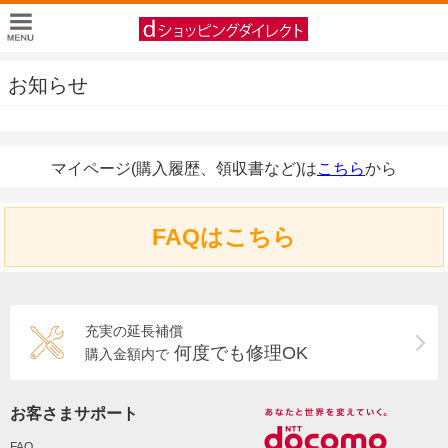
お知らせ
マイページ(購入履歴、領収書など)は
こちら
から
FAQはこちら
充実の延長補償
何度でも修理OK
購入金額内で
お客さまサポート
FAQ