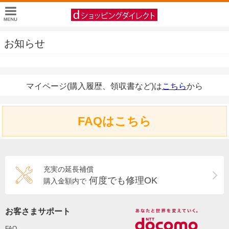
お知らせ
マイページ(購入履歴、領収書など)は
こちら
から
FAQはこちら
充実の延長補償
何度でも修理OK
購入金額内で
お客さまサポート
FAQ