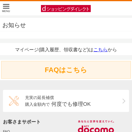
お知らせ
マイページ(購入履歴、領収書など)は
こちら
から
FAQはこちら
充実の延長補償
何度でも修理OK
購入金額内で
お客さまサポート
FAQ