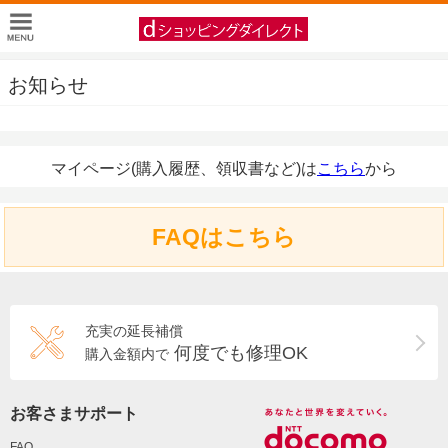
お知らせ
マイページ(購入履歴、領収書など)は
こちら
から
FAQはこちら
充実の延長補償
何度でも修理OK
購入金額内で
お客さまサポート
FAQ