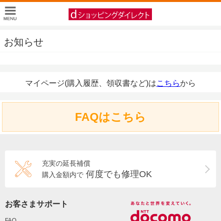
お知らせ
マイページ(購入履歴、領収書など)は
こちら
から
FAQはこちら
充実の延長補償
何度でも修理OK
購入金額内で
お客さまサポート
FAQ