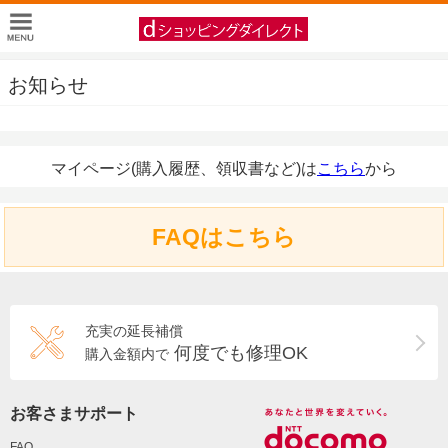
お知らせ
マイページ(購入履歴、領収書など)は
こちら
から
FAQはこちら
充実の延長補償
何度でも修理OK
購入金額内で
お客さまサポート
FAQ