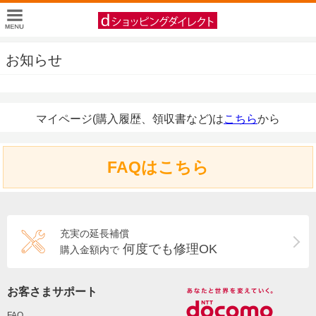
お知らせ
マイページ(購入履歴、領収書など)は
こちら
から
FAQはこちら
充実の延長補償
何度でも修理OK
購入金額内で
お客さまサポート
FAQ