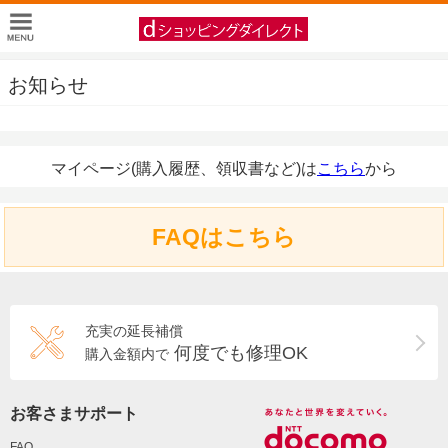
お知らせ
マイページ(購入履歴、領収書など)は
こちら
から
FAQはこちら
充実の延長補償
何度でも修理OK
購入金額内で
お客さまサポート
FAQ