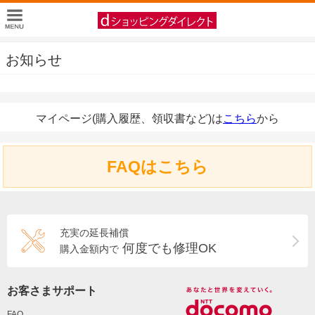
お知らせ
マイページ(購入履歴、領収書など)は
こちら
から
FAQはこちら
充実の延長補償
何度でも修理OK
購入金額内で
お客さまサポート
FAQ