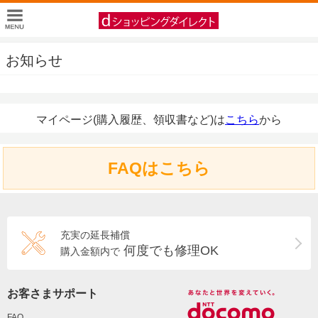
お知らせ
マイページ(購入履歴、領収書など)は
こちら
から
FAQはこちら
充実の延長補償
何度でも修理OK
購入金額内で
お客さまサポート
FAQ