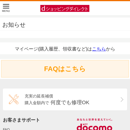
お知らせ
マイページ(購入履歴、領収書など)は
こちら
から
FAQはこちら
充実の延長補償
何度でも修理OK
購入金額内で
お客さまサポート
FAQ